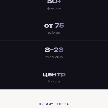
50+
фотозон
от 75
руб/час
8–23
ежедневно
центр
Минска
ПРЕИМУЩЕСТВА