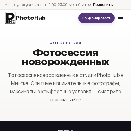
·
8:00–23:00
·
Как добраться
·
Позвонить
Минск, ул. Якуба Коласа, д.1
PhotoHub
Забронировать
Подобрать зал
ФОТОСЕССИЯ
Все залы
Фотосессия
новорожденных
Цены
Фотосессия новорожденных в студии PhotoHub в
Фотосессия под ключ
Минске. Опытные и внимательные фотографы,
максимально комфортные условия ― смотрите
Услуги
цены на сайте!
Как добраться
Позвонить