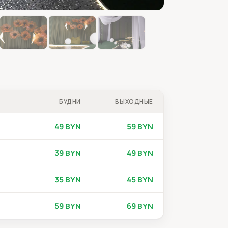
БУДНИ
ВЫХОДНЫЕ
49 BYN
59 BYN
39 BYN
49 BYN
35 BYN
45 BYN
59 BYN
69 BYN