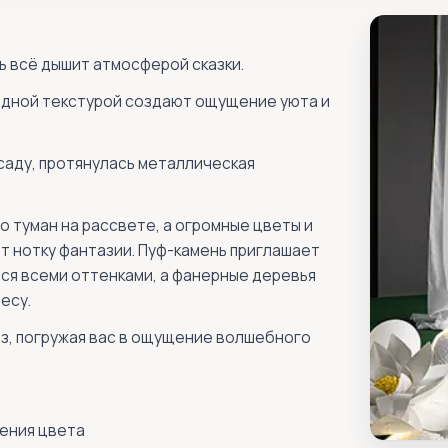
сь всё дышит атмосферой сказки.
одной текстурой создают ощущение уюта и
 саду, протянулась металлическая
о туман на рассвете, а огромные цветы и
 нотку фантазии. Пуф-камень приглашает
ся всеми оттенками, а фанерные деревья
есу.
з, погружая вас в ощущение волшебного
ения цвета