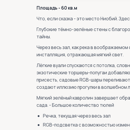
Площадь - 60 кв.м
Что, если сказка - это место Ниобий. Зде
Глубокие тёмно-зелёные стены с благор
тайны.
Через весь зал, как река в воображаемом
инсталляция, отражающая мягкий свет.
Лёгкие вуали спускаются с потолка, словн
экзотические торшеры-попугаи добавляют
присесть, садовые RGB-шары переливают
создают иллюзию прогулки в волшебном л
Мягкий зелёный кавролин завершает обра
сада. - Большое количество тюлей
Речка, текущая через весь зал
RGB-подсветка с возможностью измен