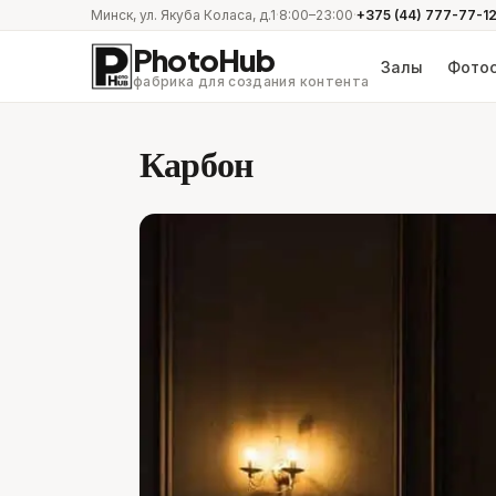
Минск, ул. Якуба Коласа, д.1
·
8:00–23:00
·
+375 (44) 777-77-1
PhotoHub
Залы
Фотос
фабрика для создания контента
Карбон