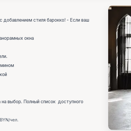
с добавлением стиля барокко! - Если ваш
анорамных окна
ли.
амином
кой
а на выбор. Полный список доступного
 BYN/чел.